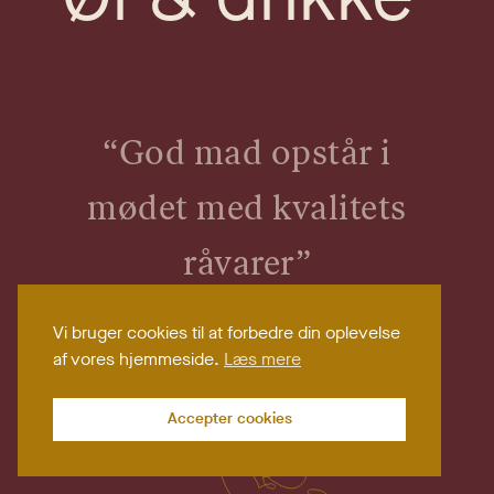
“God mad opstår i
mødet med kvalitets
råvarer”
—
Jean-Georges Vongerichten
Vi bruger cookies til at forbedre din oplevelse
af vores hjemmeside.
Læs mere
Accepter cookies