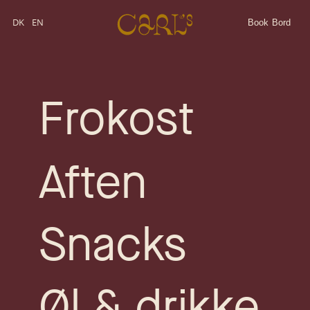
DK
EN
Book Bord
Frokost
Aften
Snacks
Øl & drikke